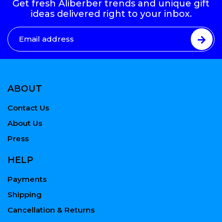
Get fresh Aliberber trends and unique gift
ideas delivered right to your inbox.
ABOUT
Contact Us
About Us
Press
HELP
Payments
Shipping
Cancellation & Returns